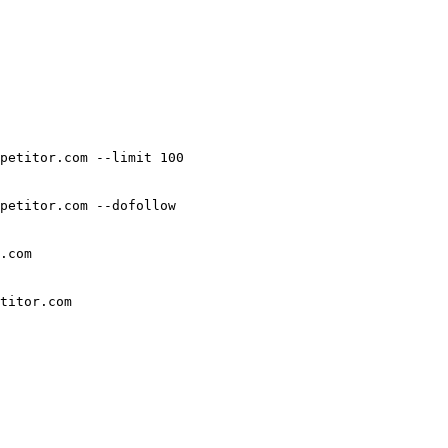
petitor.com
 --limit
 100
petitor.com
 --dofollow
.com
titor.com