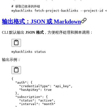
# 获取已收录的外链
mybacklinks
 fetch-project-backlinks
 --project-id
 <
输出格式：JSON 或 Markdown
CLI 默认输出
JSON 格式
，方便程序处理和脚本调用：
mybacklinks
 status
输出示例：
{
  "auth"
: {
    "credentialType"
: 
"api_key"
,
    "hasApiKey"
: 
true
  },
  "subscription"
: {
    "status"
: 
"active"
,
    "interval"
: 
"month"