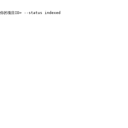
你的项目I
D
>
 --status
 indexed