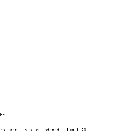
bc
roj_abc
 --status
 indexed
 --limit
 20