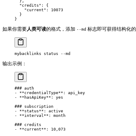
  },
  "credits"
: {
    "current"
: 
10073
  }
}
如果你需要
人类可读
的格式，添加
标志即可获得结构化的 Ma
--md
mybacklinks
 status
 --md
输出示例：
### auth
-
 **credentialType**
: api_key
-
 **hasApiKey**
: yes
### subscription
-
 **status**
: active
-
 **interval**
: month
### credits
-
 **current**
: 10,073